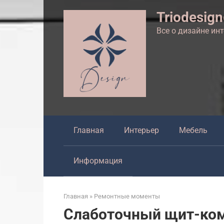
Перейти
Triodesig
к
контенту
Все о дизайне ин
Главная
Интерьер
Мебель
Информация
Главная
»
Ремонтные моменты
Слаботочный щит-ком