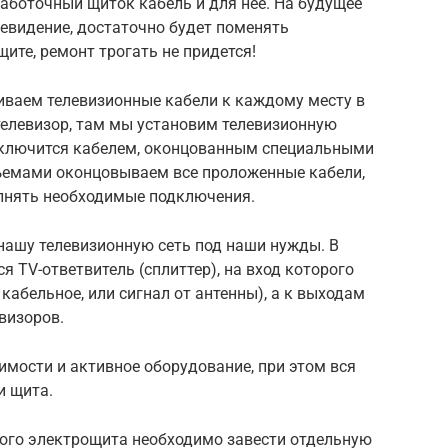
лаботочный щиток кабель и для нее. На будущее
евидение, достаточно будет поменять
ите, ремонт трогать не придется!
иваем телевизионные кабели к каждому месту в
 телевизор, там мы установим телевизионную
одключится кабелем, оконцованным специальными
зъемами оконцовываем все проложенные кабели,
лнять необходимые подключения.
ашу телевизионную сеть под наши нужды. В
 TV-ответвитель (сплиттер), на вход которого
кабельное, или сигнал от антенны), а к выходам
визоров.
мости и активное оборудование, при этом вся
и щита.
ового электрощита необходимо завести отдельную