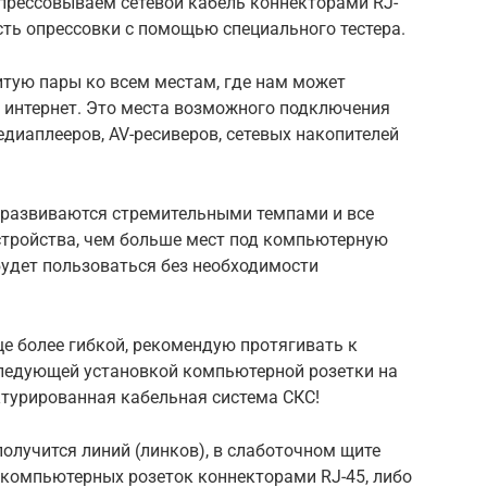
опрессовываем сетевой кабель коннекторами RJ-
ть опрессовки с помощью специального тестера.
итую пары ко всем местам, где нам может
 интернет. Это места возможного подключения
едиаплееров, AV-ресиверов, сетевых накопителей
 развиваются стремительными темпами и все
стройства, чем больше мест под компьютерную
 будет пользоваться без необходимости
е более гибкой, рекомендую протягивать к
следующей установкой компьютерной розетки на
ктурированная кабельная система СКС!
 получится линий (линков), в слаботочном щите
 компьютерных розеток коннекторами RJ-45, либо