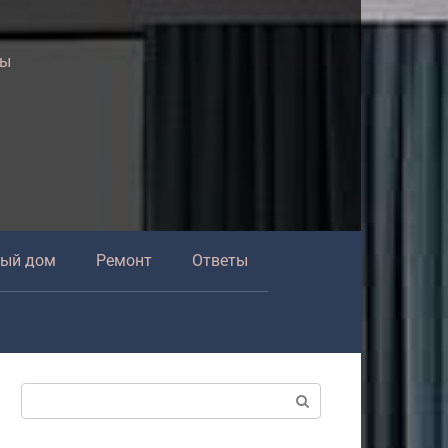
ры
ный дом
Ремонт
Ответы
Поиск: