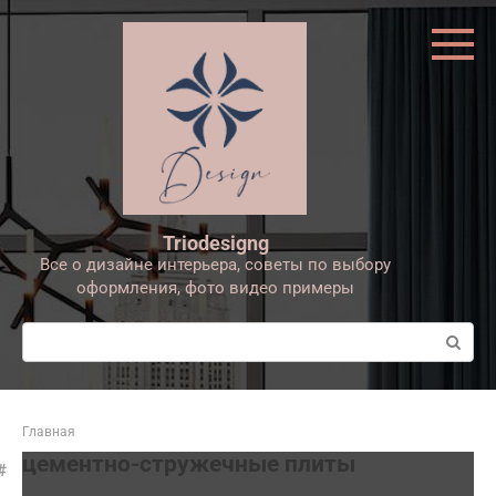
Перейти
к
контенту
Triodesigng
Все о дизайне интерьера, советы по выбору
оформления, фото видео примеры
Поиск:
Главная
цементно-стружечные плиты