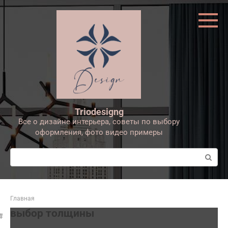
Перейти
к
контенту
Triodesigng
Все о дизайне интерьера, советы по выбору
оформления, фото видео примеры
Поиск:
Главная
выбор толщины