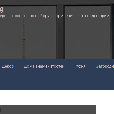
ng
терьера, советы по выбору оформления, фото видео приме
Декор
Дома знаменитостей
Кухня
Загород
я