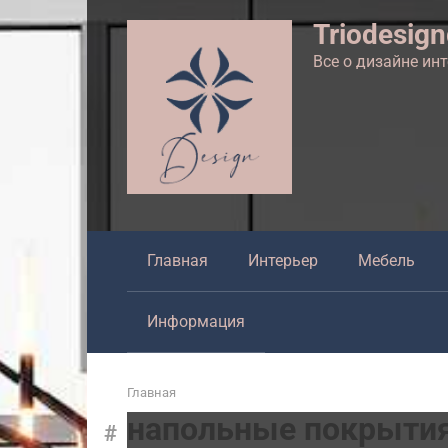
Перейти
Triodesig
к
контенту
Все о дизайне ин
Главная
Интерьер
Мебель
Информация
Главная
напольные покрыти