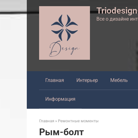
Перейти
Triodesig
к
контенту
Все о дизайне ин
Главная
Интерьер
Мебель
Информация
Главная
»
Ремонтные моменты
Рым-болт