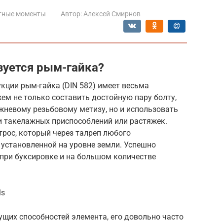
тные моменты
Автор:
Алексей Смирнов
зуется рым-гайка?
кции рым-гайка (DIN 582) имеет весьма
м не только составить достойную пару болту,
жневому резьбовому метизу, но и использовать
и такелажных приспособлений или растяжек.
рос, который через талреп любого
, установленной на уровне земли. Успешно
 при буксировке и на большом количестве
ls
ущих способностей элемента, его довольно часто