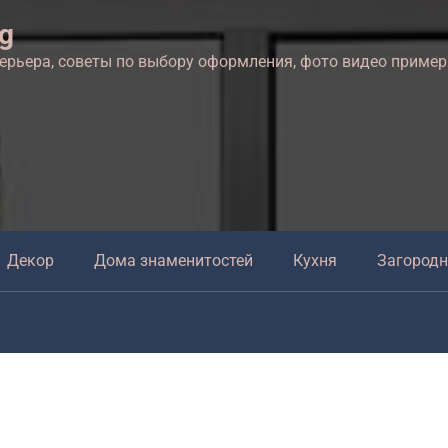
ng
терьера, советы по выбору оформления, фото видео приме
Декор
Дома знаменитостей
Кухня
Загород