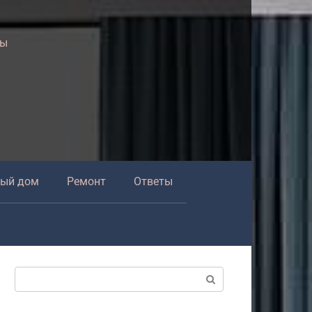
ры
ный дом
Ремонт
Ответы
Поиск: