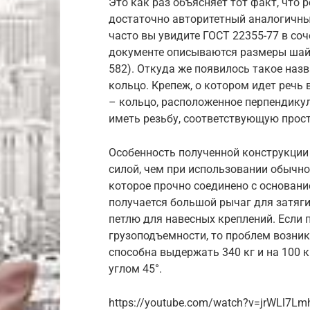
Это как раз объясняет тот факт, что 
достаточно авторитетный аналогичный
часто вы увидите ГОСТ 22355-77 в соч
документе описываются размеры шайб
582). Откуда же появилось такое наз
кольцо. Крепеж, о котором идет речь 
– кольцо, расположенное перпендикул
иметь резьбу, соответствующую прос
Особенность полученной конструкции в
силой, чем при использовании обычно
которое прочно соединено с основанием
получается большой рычаг для затяги
петлю для навесных креплений. Если
грузоподъемности, то проблем возник
способна выдержать 340 кг и на 100 к
углом 45°.
https://youtube.com/watch?v=jrWLl7L