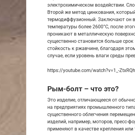
электрохимическом воздействии. Сл
Второй же метод цинкования, которы
термодиффузионный. Заключают он в
температуры более 2600°С, после это
проникают в металлическую поверхн
существенно становится больше срок
стойкость к ржавчине, благодаря это
случае, если уровень влаги среды пре
https://youtube.com/watch?v=1_-ZtxRQ
Рым-болт – что это?
Это изделие, отличающееся от обычн
на предприятиях промышленного типа
существенного облегчения перемещен
изделий, например, моторов, пресс-ф
применяют в качестве крепления или 