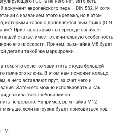
регулирующего ГОСТа на него нет, зато есть
 документ европейского пера – DIN 582. И хотя
етании с названием этого крепежа, но в этом
, которыми хорошо дополняется рым-гайка (DIN
вание? Приставка «рым» в переводе означает
в нашей статье, имеет отличительную особенность
ярно его плоскости. Причем, рым-гайка М8 будет
той детали такой же маркировки.
 том, что ее легко завинтить с куда большей
го гаечного ключа. В этом нам поможет кольцо,
, в него вставляют прут, за счет чего и
вания. Затем его можно использовать и как
 придерживаться требований по
нуть не должно. Например, рым-гайка М12
г меньше, если нагрузка будет приходиться под
mhTM