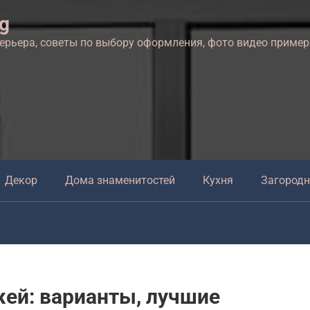
ng
терьера, советы по выбору оформления, фото видео приме
Декор
Дома знаменитостей
Кухня
Загород
жей: варианты, лучшие