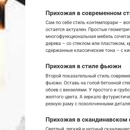
Прихожая в современном ст
Сам по себе стиль контемпорари – во
остается актуален. Простые геометр
многофункциональная мебель сочета
дерева – со стеклом или пластиком, 
сдержанные классические тона – с к
Прихожая в стиле фьюжн
Второй показательный стиль совреме
фьюжн. Оставь на голой бетонной ст
обоев с вензелями. У простого и груб
желтого цвета. А зеркало футуристи
резную раму с позолоченными деталя
Прихожая в скандинавском 
Светлый, легкий и уютный скандинавс