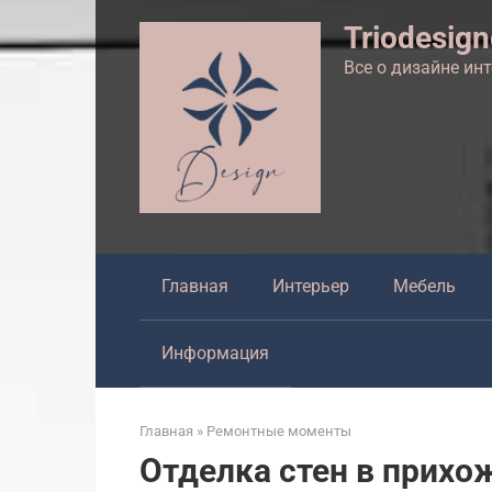
Перейти
Triodesig
к
контенту
Все о дизайне ин
Главная
Интерьер
Мебель
Информация
Главная
»
Ремонтные моменты
Отделка стен в прихо