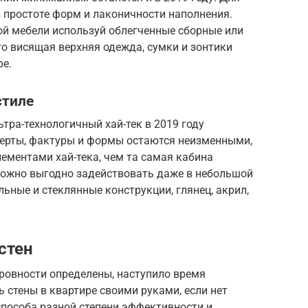
 простоте форм и лаконичности наполнения.
й мебели используй облегченные сборные или
о висящая верхняя одежда, сумки и зонтики
ре.
стиле
ра-технологичный хай-тек в 2019 году
ерты, фактуры и формы остаются неизменными,
лементами хай-тека, чем та самая кабина
 можно выгодно задействовать даже в небольшой
ьные и стеклянные конструкции, глянец, акрил,
стен
еровности определены, наступило время
 стены в квартире своими руками, если нет
способа разной степени эффективности и