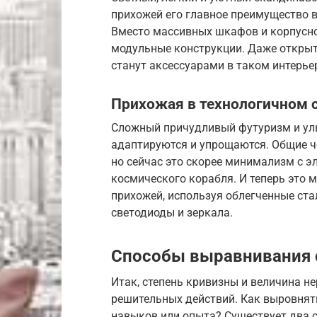
прихожей его главное преимущество в
Вместо массивных шкафов и корпусно
модульные конструкции. Даже открыт
станут аксессуарами в таком интерье
Прихожая в технологичном 
Сложный причудливый футуризм и ульт
адаптируются и упрощаются. Общие ч
но сейчас это скорее минимализм с э
космического корабля. И теперь это
прихожей, используя облегченные стал
светодиоды и зеркала.
Способы выравнивания 
Итак, степень кривизны и величина н
решительных действий. Как выровнять
навыков или опыта? Существует два 