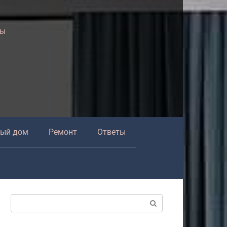
ры
ный дом
Ремонт
Ответы
Поиск: