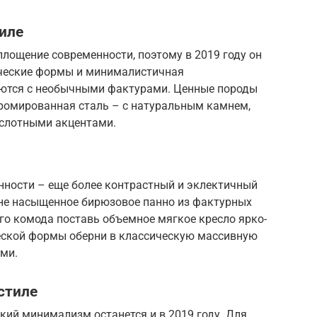
иле
площение современности, поэтому в 2019 году он
ические формы и минималистичная
ются с необычными фактурами. Ценные породы
хромированная сталь – с натуральным камнем,
ислотными акцентами.
нности – еще более контрастный и эклектичный
ене насыщенное бирюзовое панно из фактурных
ого комода поставь объемное мягкое кресло ярко-
ческой формы оберни в классическую массивную
ми.
стиле
кий минимализм останется и в 2019 году. Для