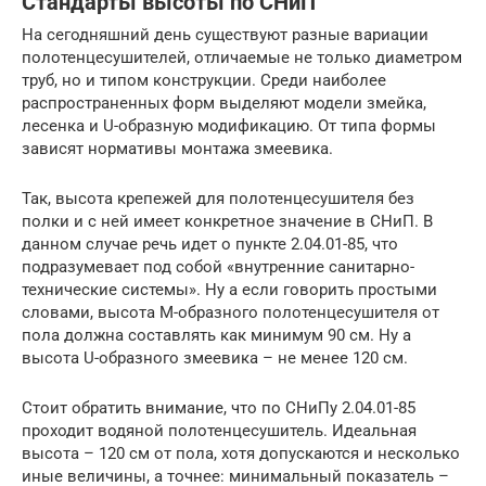
Стандарты высоты по СНиП
На сегодняшний день существуют разные вариации
полотенцесушителей, отличаемые не только диаметром
труб, но и типом конструкции. Среди наиболее
распространенных форм выделяют модели змейка,
лесенка и U-образную модификацию. От типа формы
зависят нормативы монтажа змеевика.
Так, высота крепежей для полотенцесушителя без
полки и с ней имеет конкретное значение в СНиП. В
данном случае речь идет о пункте 2.04.01-85, что
подразумевает под собой «внутренние санитарно-
технические системы». Ну а если говорить простыми
словами, высота М-образного полотенцесушителя от
пола должна составлять как минимум 90 см. Ну а
высота U-образного змеевика – не менее 120 см.
Стоит обратить внимание, что по СНиПу 2.04.01-85
проходит водяной полотенцесушитель. Идеальная
высота – 120 см от пола, хотя допускаются и несколько
иные величины, а точнее: минимальный показатель –