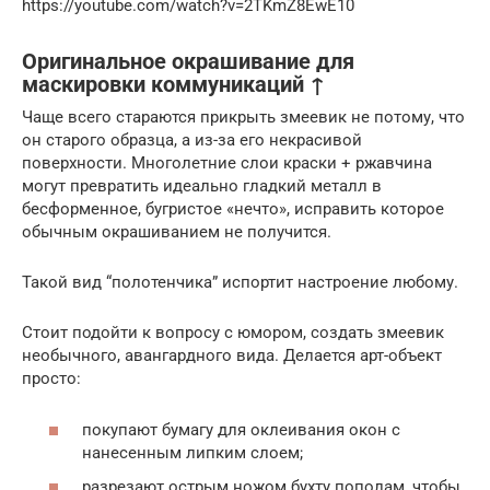
https://youtube.com/watch?v=2TKmZ8EwE10
Оригинальное окрашивание для
маскировки коммуникаций ↑
Чаще всего стараются прикрыть змеевик не потому, что
он старого образца, а из-за его некрасивой
поверхности. Многолетние слои краски + ржавчина
могут превратить идеально гладкий металл в
бесформенное, бугристое «нечто», исправить которое
обычным окрашиванием не получится.
Такой вид “полотенчика” испортит настроение любому.
Стоит подойти к вопросу с юмором, создать змеевик
необычного, авангардного вида. Делается арт-объект
просто:
покупают бумагу для оклеивания окон с
нанесенным липким слоем;
разрезают острым ножом бухту пополам, чтобы