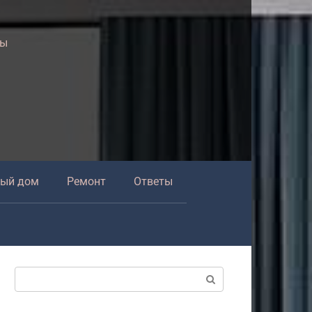
ры
ный дом
Ремонт
Ответы
Поиск: