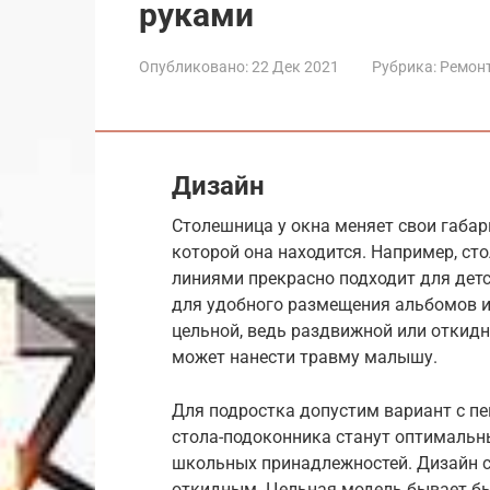
руками
Опубликовано:
22 Дек 2021
Рубрика:
Ремон
Дизайн
Столешница у окна меняет свои габар
которой она находится. Например, ст
линиями прекрасно подходит для дет
для удобного размещения альбомов и
цельной, ведь раздвижной или откид
может нанести травму малышу.
Для подростка допустим вариант с п
стола-подоконника станут оптимальн
школьных принадлежностей. Дизайн с
откидным. Цельная модель бывает б