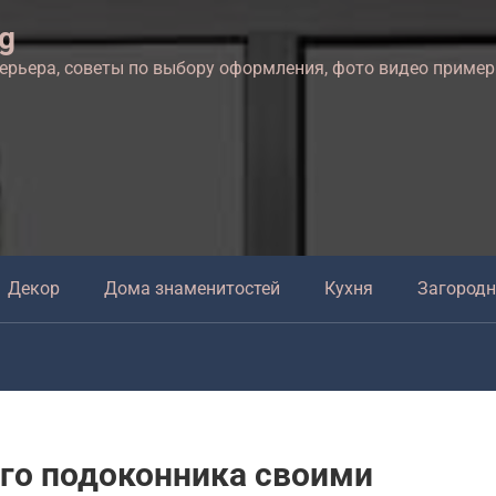
ng
терьера, советы по выбору оформления, фото видео приме
Декор
Дома знаменитостей
Кухня
Загород
го подоконника своими