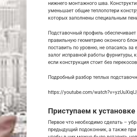
нижнего монтажного шва. Конструкти
уменьшает общие теплопотери констр
которых заполнены специальным пен
Подставочный профиль обеспечивает 
правильную геометрию оконного блок
поставить по уровню, не опасаясь за 
залог исправной работы фурнитуры, 
если конструкция стоит без перекосов
Подробный разбор теплых подставоч
https://youtube.com/watch?v=yzUuXiql
Приступаем к установке
Первое что необходимо сделать – уб
предыдущий подоконник, а также при
чтобы в них можно было вставить но