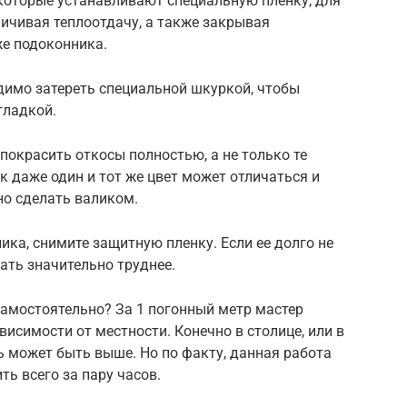
екоторые устанавливают специальную пленку, для
личивая теплоотдачу, а также закрывая
е подоконника.
димо затереть специальной шкуркой, чтобы
гладкой.
покрасить откосы полностью, а не только те
к даже один и тот же цвет может отличаться и
но сделать валиком.
ка, снимите защитную пленку. Если ее долго не
ать значительно труднее.
самостоятельно? За 1 погонный метр мастер
ависимости от местности. Конечно в столице, или в
ь может быть выше. Но по факту, данная работа
ть всего за пару часов.