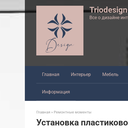
Перейти
Triodesig
к
контенту
Все о дизайне ин
Главная
Интерьер
Мебель
Информация
Главная
»
Ремонтные моменты
Установка пластиково