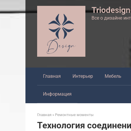
Перейти
Triodesig
к
контенту
Все о дизайне ин
Главная
Интерьер
Мебель
Информация
Главная
»
Ремонтные моменты
Технология соединен