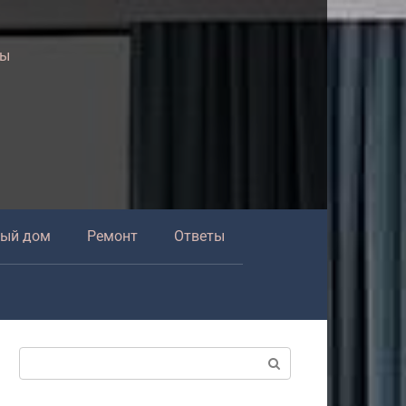
ры
ный дом
Ремонт
Ответы
Поиск: