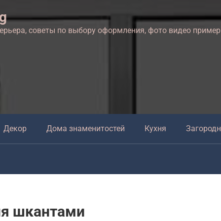
ng
терьера, советы по выбору оформления, фото видео приме
Декор
Дома знаменитостей
Кухня
Загород
ия шкантами