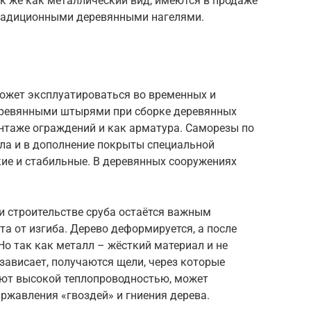
к же как металлический вид, имеются в продаже
традиционными деревянными нагелями.
может эксплуатироваться во временных и
еревянными штырями при сборке деревянных
монтаже ограждений и как арматура. Саморезы по
лла и в дополнение покрыты специальной
кие и стабильные. В деревянных сооружениях
ри строительстве сруба остаётся важным
та от изгиба. Дерево деформируется, а после
Но так как металл – жёсткий материал и не
 зависает, получаются щели, через которые
ают высокой теплопроводностью, может
 ржавления «гвоздей» и гниения дерева.