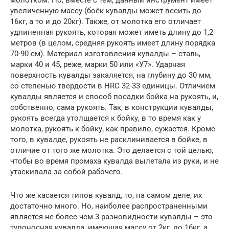
увеличенную массу (боёк кувалды может весить до
16кг, а то и до 20кг). Также, от молотка его отличает
удлиненная рукоять, которая может иметь длину до 1,2
метров (в целом, средняя рукоять имеет длину порядка
70-90 см). Материал изготовления кувалды – сталь,
марки 40 и 45, реже, марки 50 или «У7». Ударная
поверхность кувалды закаляется, на глубину до 30 мм,
со степенью твердости в НRС 32-33 единицы. Отличием
кувалды является и способ посадки бойка на рукоять, и,
собственно, сама рукоять. Так, в конструкции кувалды,
рукоять всегда утолщается к бойку, в то время как у
молотка, рукоять к бойку, как правило, сужается. Кроме
того, в кувалде, рукоять не расклинивается в бойке, в
отличие от того же молотка. Это делается с той целью,
чтобы во время промаха кувалда вылетала из руки, и не
утаскивала за собой рабочего.
Что же касается типов кувалд, то, на самом деле, их
достаточно много. Но, наиболее распространенными
является не более чем 3 разновидности кувалды – это
тупоносная кувалда, имеющая массу от 2кг, до 16кг, а