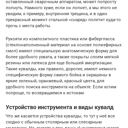
оставленный сварочным аппаратом, может попросту
лопнуть. Намного хуже, если он лопнет, а мы этого не
увидим, к примеру, внутренняя трещина, и в один
прекрасный момент стальной «снаряд» полетит куда-то
прочь с места работы.
Рукояти из композитного пластика или фибергласса
(стеклонаполненный материал на основе полиэфирных
смол) имеют специальную анатомическую форму для
более удобного ухвата, а также покрыты слоем мягкой
резины или латекса для еще большей амортизации.
Такие кувалды, как правило, дорогие, имеют немного
специфическую форму самого бойка и окрашены в
яркие зеленый, оранжевый, красный цвета, для
удобного поиска инструмента на объекте. Если хотим
попроще, то возвращаемся к истокам.
Устройство инструмента и виды кувалд
Что же касается устройства кувалды, то тут у неё все
сходно с обычным столярным или слесарным
молотком. Но, вместе с тем, данный инструмент имеет