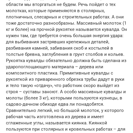
области мы вторгаться не будем. Речь пойдет о тех
молотках, которые применяются в столярных,
плотничных, слесарных и строительных работах. А они
тоже достаточно разнообразны. Массивный молоток (1
кг и более) на прочной рукоятке называется кувалда. Он
нужен там, где требуется очень большая энергия удара:
для выбивания застрявших крепежных деталей,
разбивания камней, забивания скоб и костылей в
толстые бревна, заглубления в грунт столбов и кольев.
Рукоятка кувалды обязательно должна быть сделана из
ударопоглощающего материала – дерева или
композитного пластика. Примитивные кувалды с
рукояткой из приваренного обрезка трубы дадут в руки
и тело такую «отдачу», что работник скоро выйдет из
строя – суставы заноют. А особо массивные кувалды и
молоты (более 3 кг), которыми пользуются кузнецы, в
садово-дачном обиходе едва ли понадобятся.
Сравнительно легкий, но большой молоток, у которого
рабочая часть изготовлена из дерева и имеет
сглаженные углы, называется киянка. Киянкой
пользуются при столярных и кровельных работах – для