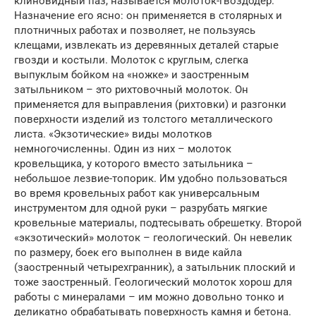
клиновидный паз, называется молоток-гвоздодер.
Назначение его ясно: он применяется в столярных и
плотничных работах и позволяет, не пользуясь
клещами, извлекать из деревянных деталей старые
гвозди и костыли. Молоток с круглым, слегка
выпуклым бойком на «ножке» и заостренным
затыльником – это рихтовочный молоток. Он
применяется для выправления (рихтовки) и разгонки
поверхности изделий из толстого металлического
листа. «Экзотические» виды молотков
немногочисленны. Один из них – молоток
кровельщика, у которого вместо затыльника –
небольшое лезвие-топорик. Им удобно пользоваться
во время кровельных работ как универсальным
инструментом для одной руки – разрубать мягкие
кровельные материалы, подтесывать обрешетку. Второй
«экзотический» молоток – геологический. Он невелик
по размеру, боек его выполнен в виде кайла
(заостренный четырехгранник), а затыльник плоский и
тоже заостренный. Геологический молоток хорош для
работы с минералами – им можно довольно тонко и
деликатно обрабатывать поверхность камня и бетона.