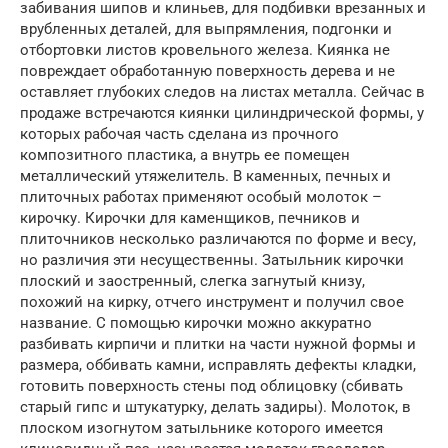
забивания шипов и клиньев, для подбивки врезанных и
врубленных деталей, для выпрямления, подгонки и
отбортовки листов кровельного железа. Киянка не
повреждает обработанную поверхность дерева и не
оставляет глубоких следов на листах металла. Сейчас в
продаже встречаются киянки цилиндрической формы, у
которых рабочая часть сделана из прочного
композитного пластика, а внутрь ее помещен
металлический утяжелитель. В каменных, печных и
плиточных работах применяют особый молоток –
кирочку. Кирочки для каменщиков, печников и
плиточников несколько различаются по форме и весу,
но различия эти несущественны. Затыльник кирочки
плоский и заостренный, слегка загнутый книзу,
похожий на кирку, отчего инструмент и получил свое
название. С помощью кирочки можно аккуратно
разбивать кирпичи и плитки на части нужной формы и
размера, оббивать камни, исправлять дефекты кладки,
готовить поверхность стены под облицовку (сбивать
старый гипс и штукатурку, делать задиры). Молоток, в
плоском изогнутом затыльнике которого имеется