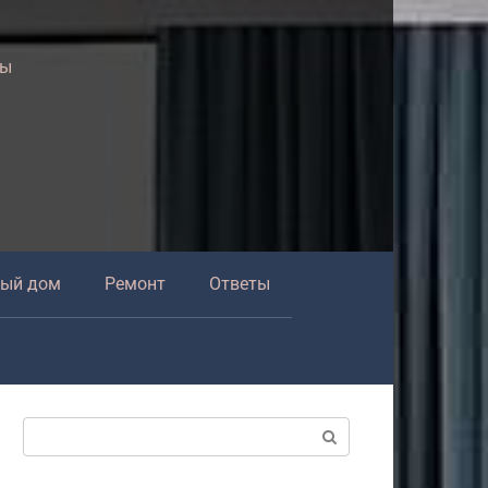
ры
ный дом
Ремонт
Ответы
Поиск: