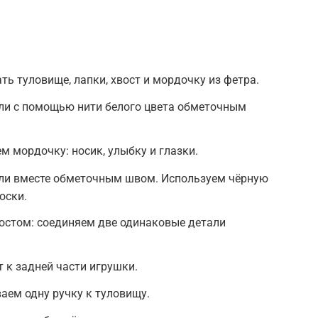
ть туловище, лапки, хвост и мордочку из фетра.
али с помощью нити белого цвета обметочным
м мордочку: носик, улыбку и глазки.
али вместе обметочным швом. Используем чёрную
оски.
остом: соединяем две одинаковые детали
 к задней части игрушки.
аем одну ручку к туловищу.