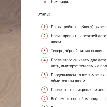
Ножницы.
Этапы:
По выкройке (шаблону) выреза
Носик пришить к верхней дет
швом.
Теперь, чёрной нитью вышивае
После этого сшиваем две дет
нить, имитируя тем самым пол
Проделываем то же самое с хв
обметочным швом.
После этого прикрепляем хвост
Всё тем же способом приделыв