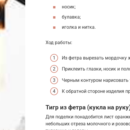
носик;
булавка;
иголка и нитка.
Ход работы:
Из фетра вырезать мордочку ж
Приклеить глазки, носик и пол
Черным контуром нарисовать 
К обратной стороне изделия п
Тигр из фетра (кукла на руку
Для поделки понадобится лист оранже
небольших отреза молочного и розов