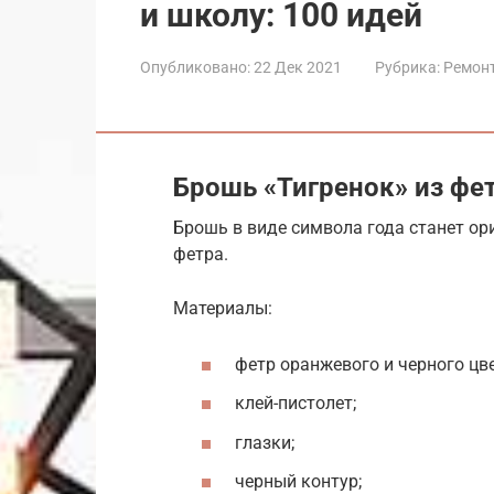
и школу: 100 идей
Опубликовано:
22 Дек 2021
Рубрика:
Ремон
Брошь «Тигренок» из фе
Брошь в виде символа года станет о
фетра.
Материалы:
фетр оранжевого и черного цве
клей-пистолет;
глазки;
черный контур;