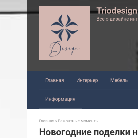
Перейти
Triodesig
к
контенту
Все о дизайне ин
Главная
Интерьер
Мебель
Информация
Главная
»
Ремонтные моменты
Новогодние поделки на