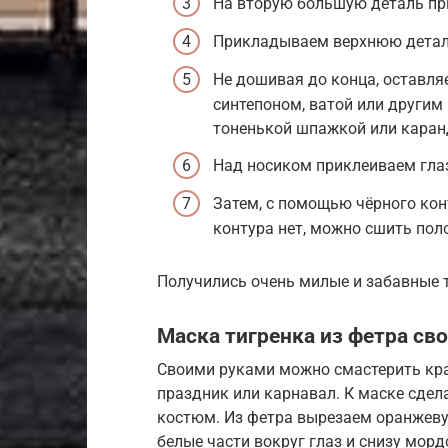
На вторую большую деталь пр
Прикладываем верхнюю детал
Не дошивая до конца, оставля
синтепоном, ватой или другим
тоненькой шпажкой или каран
Над носиком приклеиваем гла
Затем, с помощью чёрного конт
контура нет, можно сшить пол
Получились очень милые и забавные т
Маска тигренка из фетра св
Своими руками можно смастерить кра
праздник или карнавал. К маске сдел
костюм. Из фетра вырезаем оранжеву
белые части вокруг глаз и снизу мор