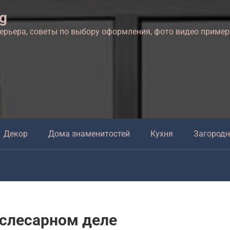
ng
терьера, советы по выбору оформления, фото видео приме
Декор
Дома знаменитостей
Кухня
Загород
 слесарном деле