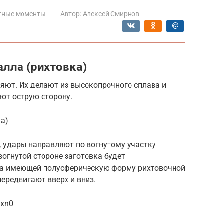
тные моменты
Автор:
Алексей Смирнов
лла (рихтовка)
яют. Их делают из высокопрочного сплава и
ют острую сторону.
ка)
 удары направляют по вогнутому участку
вогнутой стороне заготовка будет
на имеющей полусферическую форму рихтовочной
передвигают вверх и вниз.
Dxn0