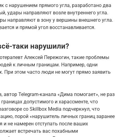
к с нарушением прямого угла, разработано два
ый, удары направляют возле внутреннего угла.
ары направляют в зону у вершины внешнего угла.
вается и прямой угол восстанавливается.
всё-таки нарушили?
отерапевт Алексей Пережогин, такие проблемы
людей к личным границам. Например, одни
х. При этом часто люди не могут прямо заявить
 автор Telegram-канала «Дима помогает», не раз
границах допустимого и харассменте, что
зговоре со Skillbox Media подчеркнул, что
уацию, порой «нарушитель личных границ заранее
я и не намерен отступать после ваших
должает встречать вас похабными