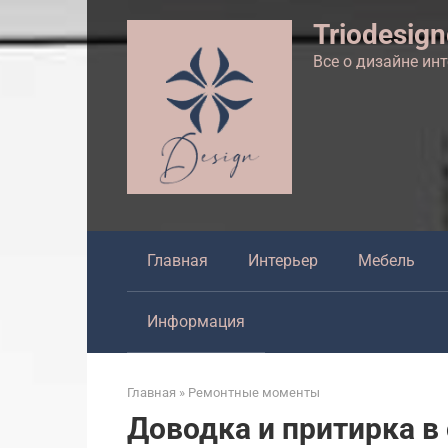
Перейти
Triodesig
к
контенту
Все о дизайне ин
Главная
Интерьер
Мебель
Информация
Главная
»
Ремонтные моменты
Доводка и притирка в