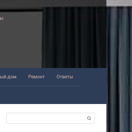
ры
ный дом
Ремонт
Ответы
Поиск: