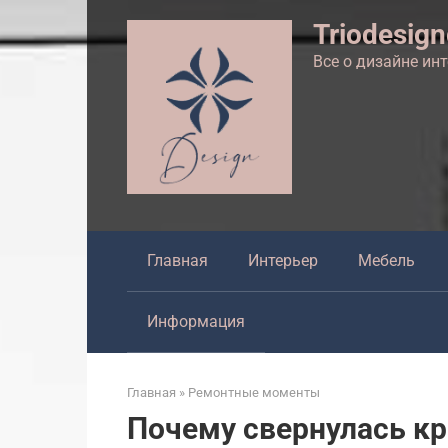
Перейти
Triodesig
к
контенту
Все о дизайне ин
Главная
Интерьер
Мебель
Информация
Главная
»
Ремонтные моменты
Почему свернулась кра