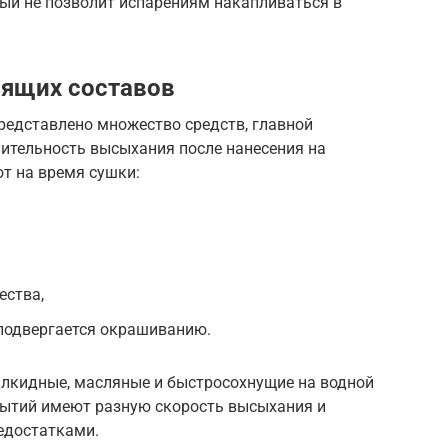
рый не позволит испарениям накапливаться в
ящих составов
редставлено множество средств, главной
лительность высыхания после нанесения на
т на время сушки:
ества,
 подвергается окрашиванию.
лкидные, масляные и быстросохнущие на водной
рытий имеют разную скорость высыхания и
едостатками.