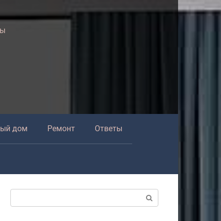
ры
ный дом
Ремонт
Ответы
Поиск: