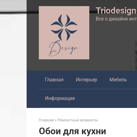
Перейти
Triodesig
к
контенту
Все о дизайне ин
Главная
Интерьер
Мебель
Информация
Главная
»
Ремонтные моменты
Обои для кухни