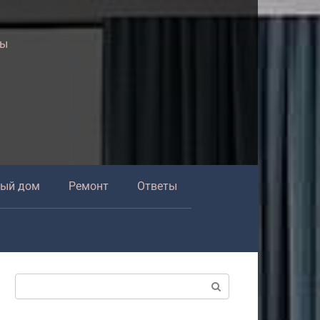
ры
ный дом
Ремонт
Ответы
Поиск: