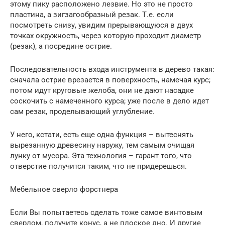
этому пику расположено лезвие. Но это не просто
пластина, а зигзагообразный резак. Т.е. если
посмотреть снизу, увидим прерывающуюся в двух
точках окружность, через которую проходит диаметр
(резак), а посредине острие.
Последовательность входа инструмента в дерево такая:
сначала острие врезается в поверхность, намечая курс;
потом идут круговые желоба, они не дают насадке
соскочить с намеченного курса; уже после в дело идет
сам резак, проделывающий углубление.
У него, кстати, есть еще одна функция – вытеснять
вырезанную древесину наружу, тем самым очищая
лунку от мусора. Эта технология – гарант того, что
отверстие получится таким, что не придерешься.
Мебельное сверло форстнера
Если Вы попытаетесь сделать тоже самое винтовым
сверлом, получите конус, а не плоское дно. И другие