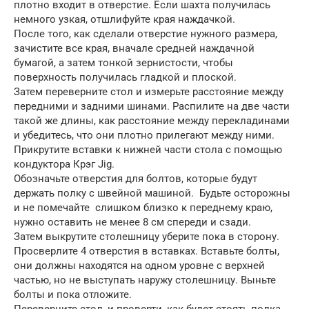
плотно входит в отверстие. Если шахта получилась
немного узкая, отшлифуйте края наждачкой.
После того, как сделали отверстие нужного размера,
зачистите все края, вначале средней наждачной
бумагой, а затем тонкой зернистости, чтобы
поверхность получилась гладкой и плоской.
Затем переверните стол и измерьте расстояние между
передними и задними шинами. Распилите на две части
такой же длины, как расстояние между перекладинами
и убедитесь, что они плотно прилегают между ними.
Прикрутите вставки к нижней части стола с помощью
кондуктора Крэг Jig.
Обозначьте отверстия для болтов, которые будут
держать полку с швейной машиной. Будьте осторожны
и не помечайте слишком близко к переднему краю,
нужно оставить не менее 8 см спереди и сзади.
Затем выкрутите столешницу уберите пока в сторону.
Просверлите 4 отверстия в вставках. Вставьте болты,
они должны находятся на одном уровне с верхней
частью, но не выступать наружу столешницу. Выньте
болты и пока отложите.
Переверните стол, и проверти, как будет стоять полка.