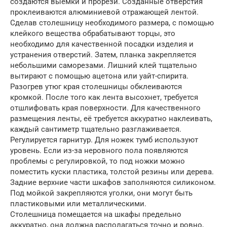
создаются выемки и прорези. Созданные отверстия
проклеиваются алюминиевой отражающей лентой.
Сделав столешницу необходимого размера, с помощью
клейкого вещества обрабатывают торцы, это
необходимо для качественной посадки изделия и
устранения отверстий. Затем, планка закрепляется
небольшими саморезами. Лишний клей тщательно
вытирают с помощью ацетона или уайт-спирита.
Разогрев утюг края столешницы обклеиваются
кромкой. После того как лента высохнет, требуется
отшлифовать края поверхности. Для качественного
размещения ленты, её требуется аккуратно наклеивать,
каждый сантиметр тщательно разглаживается.
Регулируется гарнитур. Для ножек тумб используют
уровень. Если из-за неровного пола появляются
проблемы с регулировкой, то под ножки можно
поместить куски пластика, толстой резины или дерева.
Задние верхние части шкафов заполняются силиконом.
Под мойкой закрепляются уголки, они могут быть
пластиковыми или металлическими.
Столешница помещается на шкафы предельно
аккуратно, она должна располагаться точно и ровно,