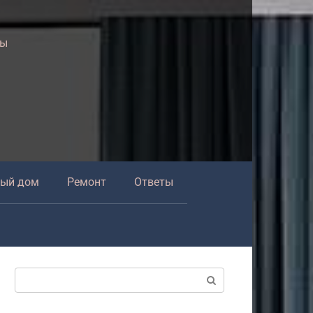
ры
ный дом
Ремонт
Ответы
Поиск: