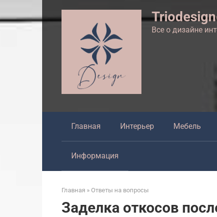
Перейти
Triodesig
к
контенту
Все о дизайне ин
Главная
Интерьер
Мебель
Информация
Главная
»
Ответы на вопросы
Заделка откосов посл