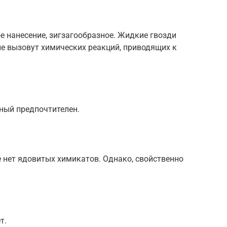
е нанесение, зигзагообразное. Жидкие гвозди
 не вызовут химических реакций, приводящих к
тный предпочтителен.
е нет ядовитых химикатов. Однако, свойственно
т.