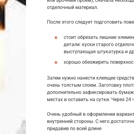
или арочный проём), сначала необхо
отделочный материал.
После этого следует подготовить пове
стоит обрезать лишние элеме
детали: куски старого отдело
выступающая штукатурка и др
хорошо обезжирить поверхност
Затем нужно нанести клеящее средст
очень толстым слоем. Заготовку плот
дополнительно зафиксировать бумажн
местах и оставить на сутки. Через 24 
Очень удобный в оформлении вариант 
внутренней стороны. С него достаточн
придавив по всей длине