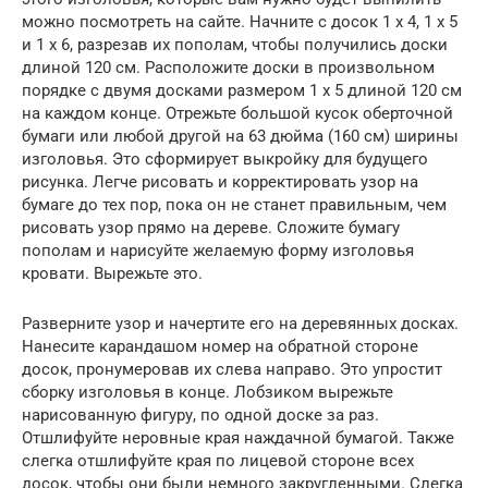
можно посмотреть на сайте. Начните с досок 1 x 4, 1 x 5
и 1 x 6, разрезав их пополам, чтобы получились доски
длиной 120 см. Расположите доски в произвольном
порядке с двумя досками размером 1 x 5 длиной 120 см
на каждом конце. Отрежьте большой кусок оберточной
бумаги или любой другой на 63 дюйма (160 см) ширины
изголовья. Это сформирует выкройку для будущего
рисунка. Легче рисовать и корректировать узор на
бумаге до тех пор, пока он не станет правильным, чем
рисовать узор прямо на дереве. Сложите бумагу
пополам и нарисуйте желаемую форму изголовья
кровати. Вырежьте это.
Разверните узор и начертите его на деревянных досках.
Нанесите карандашом номер на обратной стороне
досок, пронумеровав их слева направо. Это упростит
сборку изголовья в конце. Лобзиком вырежьте
нарисованную фигуру, по одной доске за раз.
Отшлифуйте неровные края наждачной бумагой. Также
слегка отшлифуйте края по лицевой стороне всех
досок, чтобы они были немного закругленными. Слегка