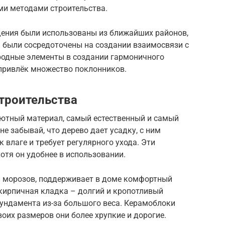
ми методами строительства.
дения были использованы из ближайших районов,
а были сосредоточены на создании взаимосвязи с
родные элементы в создании гармоничного
привлёк множество поклонников.
троительства
уютный материал, самый естественный и самый
е забывай, что дерево дает усадку, с ним
к влаге и требует регулярного ухода. Эти
отя он удобнее в использовании.
 и морозов, поддерживает в доме комфортный
 кирпичная кладка – долгий и кропотливый
фундамента из-за большого веса. Керамоблоки
своих размеров они более хрупкие и дорогие.