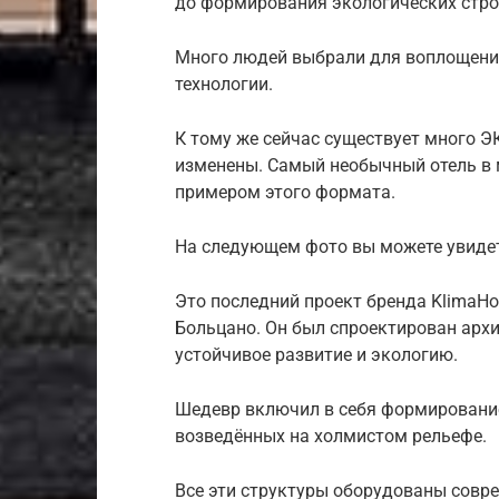
до формирования экологических стро
Много людей выбрали для воплощения
технологии.
К тому же сейчас существует много Э
изменены. Самый необычный отель в м
примером этого формата.
На следующем фото вы можете увидет
Это последний проект бренда KlimaHo
Больцано. Он был спроектирован архи
устойчивое развитие и экологию.
Шедевр включил в себя формировани
возведённых на холмистом рельефе.
Все эти структуры оборудованы совр