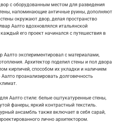
двор с оборудованным местом для разведения
стены, напоминающие античные руины, дополняют
 стены окружают двор, делая пространство
лвар Аалто вдохновлялся итальянской
о каждый его проект начинался с путешествия в
ар Аалто экспериментировал с материалами,
топления. Архитектор поделил стены и пол двора
пом кирпичей, способом их укладки и наличием
о Аалто проанализировать долговечность
климат.
для Аалто стиле: белые оштукатуренные стены,
нутой фанеры, яркий контрастный текстиль.
урный ансамбль также включает в себя сарай,
проектированного лично архитектором.