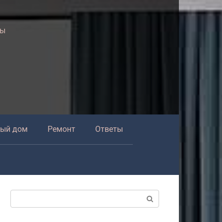
ры
ный дом
Ремонт
Ответы
Поиск: