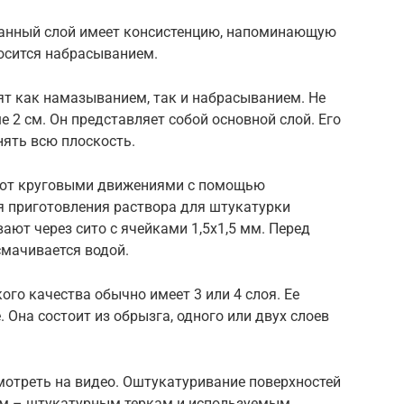
Данный слой имеет консистенцию, напоминающую
носится набрасыванием.
сят как намазыванием, так и набрасыванием. Не
 2 см. Он представляет собой основной слой. Его
нять всю плоскость.
ают круговыми движениями с помощью
ля приготовления раствора для штукатурки
ают через сито с ячейками 1,5х1,5 мм. Перед
смачивается водой.
го качества обычно имеет 3 или 4 слоя. Ее
 Она состоит из обрызга, одного или двух слоев
мотреть на видео. Оштукатуривание поверхностей
м – штукатурным теркам и используемым