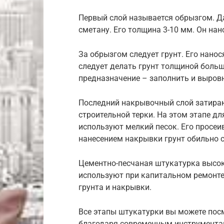
Первый слой называется обрызгом. 
сметану. Его толщина 3-10 мм. Он на
За обрызгом следует грунт. Его нано
следует делать грунт толщиной больше
предназначение – заполнить и выров
Последний накрывочный слой затир
строительной терки. На этом этапе д
используют мелкий песок. Его просеив
нанесением накрывки грунт обильно 
Цементно-песчаная штукатурка высоко
используют при капитальном ремонте.
грунта и накрывки.
Все этапы штукатурки вы можете пос
благодаря современным инструмента