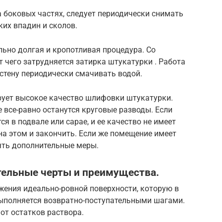
а боковых частях, следует периодически снимать
ких впадин и сколов.
ьно долгая и кропотливая процедура. Со
т чего затрудняется затирка штукатурки . Работа
 стену периодически смачивать водой.
рует высокое качество шлифовки штукатурки.
е все-равно останутся круговые разводы. Если
 в подвале или сарае, и ее качество не имеет
на этом и закончить. Если же помещение имеет
ять дополнительные меры.
тельные черты и преимущества.
жения идеально-ровной поверхности, которую в
ыполняется возвратно-поступательными шагами.
от остатков раствора.