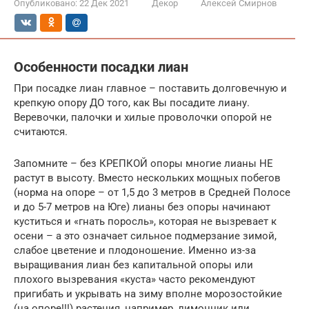
Опубликовано:
22 Дек 2021
Декор
Алексей Смирнов
Особенности посадки лиан
При посадке лиан главное – поставить долговечную и
крепкую опору ДО того, как Вы посадите лиану.
Веревочки, палочки и хилые проволочки опорой не
считаются.
Запомните – без КРЕПКОЙ опоры многие лианы НЕ
растут в высоту. Вместо нескольких мощных побегов
(норма на опоре – от 1,5 до 3 метров в Средней Полосе
и до 5-7 метров на Юге) лианы без опоры начинают
куститься и «гнать поросль», которая не вызревает к
осени – а это означает сильное подмерзание зимой,
слабое цветение и плодоношение. Именно из-за
выращивания лиан без капитальной опоры или
плохого вызревания «куста» часто рекомендуют
пригибать и укрывать на зиму вполне морозостойкие
(на опоре!!!) растения, например, лимонник или