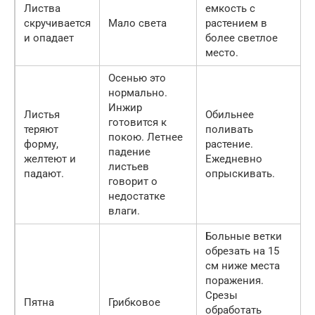
Листва
емкость с
скручивается
Мало света
растением в
и опадает
более светлое
место.
Осенью это
нормально.
Инжир
Листья
Обильнее
готовится к
теряют
поливать
покою. Летнее
форму,
растение.
падение
желтеют и
Ежедневно
листьев
падают.
опрыскивать.
говорит о
недостатке
влаги.
Больные ветки
обрезать на 15
см ниже места
поражения.
Срезы
Пятна
Грибковое
обработать