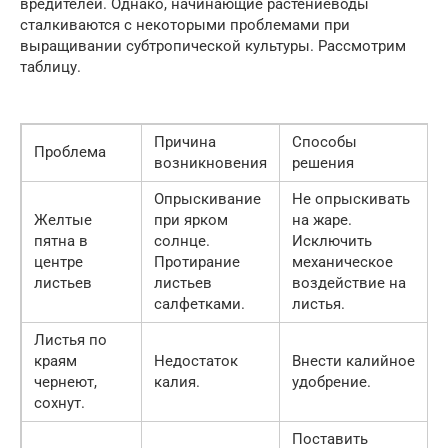
вредителей. Однако, начинающие растениеводы
сталкиваются с некоторыми проблемами при
выращивании субтропической культуры. Рассмотрим
таблицу.
Причина
Способы
Проблема
возникновения
решения
Опрыскивание
Не опрыскивать
Желтые
при ярком
на жаре.
пятна в
солнце.
Исключить
центре
Протирание
механическое
листьев
листьев
воздействие на
салфетками.
листья.
Листья по
краям
Недостаток
Внести калийное
чернеют,
калия.
удобрение.
сохнут.
Поставить