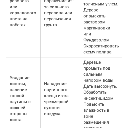
розового
поражение из-
толченым углем.
или
за сильного
Дерево
кораллового
перелива или
опрыскать
цвета на
пересыхания
раствором
побегах.
грунта.
марганцовки
или
Фундазолом.
Скорректировать
схему полива.
Деревце
промыть под
сильным
Увядание
напором воды.
листвы,
Нападение
Дать высохнуть.
наличие
паутинного
Обработать
тонкой
клеща из-за
инсектицидом.
паутины с
чрезмерной
Повысить
нижней
сухости
влажность в
стороны
воздуха.
зоне
листа.
размещения