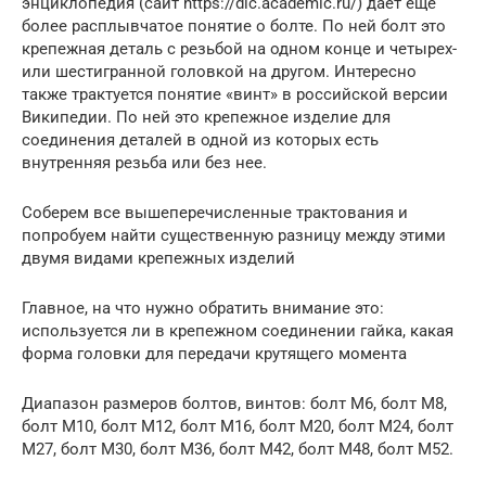
энциклопедия (сайт https://dic.academic.ru/) дает еще
более расплывчатое понятие о болте. По ней болт это
крепежная деталь с резьбой на одном конце и четырех-
или шестигранной головкой на другом. Интересно
также трактуется понятие «винт» в российской версии
Википедии. По ней это крепежное изделие для
соединения деталей в одной из которых есть
внутренняя резьба или без нее.
Соберем все вышеперечисленные трактования и
попробуем найти существенную разницу между этими
двумя видами крепежных изделий
Главное, на что нужно обратить внимание это:
используется ли в крепежном соединении гайка, какая
форма головки для передачи крутящего момента
Диапазон размеров болтов, винтов: болт М6, болт М8,
болт М10, болт М12, болт М16, болт М20, болт М24, болт
М27, болт М30, болт М36, болт М42, болт М48, болт М52.