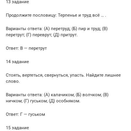
13 задание
Продолжите пословицу: Терпенье и труд всё … .
Варианты ответа: (А) перетруд; (Б) пир и труд; (В)
перетрут; (Г) переврут; (Д) притрут.
Ответ: В — перетрут
14 задание
Стоять, вертеться, свернуться, упасть. Найдите лишнее
слово.
Варианты ответа: (А) калачиком; (Б) волчком; (В)
ничком; (Г) гуськом; (Д) особняком.
Ответ: Г — гуськом
15 задание