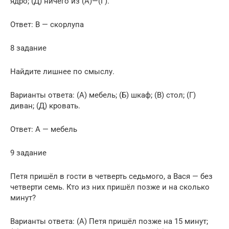
ядро; (Д) ничего из (А)—(Г).
Ответ: В — скорлупа
8 задание
Найдите лишнее по смыслу.
Варианты ответа: (А) мебель; (Б) шкаф; (В) стол; (Г)
диван; (Д) кровать.
Ответ: А — мебель
9 задание
Петя пришёл в гости в четверть седьмого, а Вася — без
четверти семь. Кто из них пришёл позже и на сколько
минут?
Варианты ответа: (А) Петя пришёл позже на 15 минут;