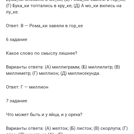
(Г) Бука_ки топтались в кру_ке; (Д) А мо_ки вились на
лу_ке.
Ответ: В — Рома_ки завяли в гор_ке
6 задание
Какое слово по смыслу лишнее?
Варианты ответа: (А) миллиграмм; (Б) миллилитр; (В)
миллиметр; (Г) миллион; (Д) миллисекунда.
Ответ: Г — миллион
7 задание
Что может быть и у яйца, и у ореха?
Варианты ответа: (А) желток; (Б) листок; (В) скорлупа; (Г)