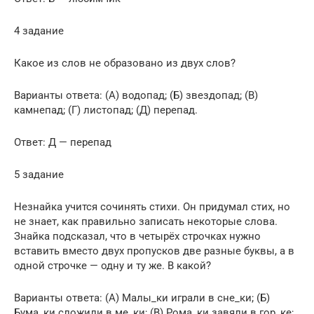
4 задание
Какое из слов не образовано из двух слов?
Варианты ответа: (А) водопад; (Б) звездопад; (В)
камнепад; (Г) листопад; (Д) перепад.
Ответ: Д — перепад
5 задание
Незнайка учится сочинять стихи. Он придумал стих, но
не знает, как правильно записать некоторые слова.
Знайка подсказал, что в четырёх строчках нужно
вставить вместо двух пропусков две разные буквы, а в
одной строчке — одну и ту же. В какой?
Варианты ответа: (А) Малы_ки играли в сне_ки; (Б)
Бума_ки сложили в ме_ки; (В) Рома_ки завяли в гор_ке;