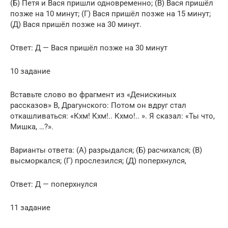
(Б) Петя и Вася пришли одновременно; (В) Вася пришёл
позже на 10 минут; (Г) Вася пришёл позже на 15 минут;
(Д) Вася пришёл позже на 30 минут.
Ответ: Д — Вася пришёл позже на 30 минут
10 задание
Вставьте слово во фрагмент из «Денискиных
рассказов» В, Драгунского: Потом он вдруг стал
откашливаться: «Кхм! Кхм!.. Кхмо!.. ». Я сказал: «Ты что,
Мишка, …?».
Варианты ответа: (А) разрыдался; (Б) расчихался; (В)
высморкался; (Г) прослезился; (Д) поперхнулся,
Ответ: Д — поперхнулся
11 задание