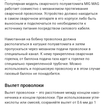
Популярная модель сварочного полуавтомата MIG MAG
работает совместно с механизмом протягивания
сварочной проволоки. Устройство должно находиться
в самом сварочном аппарате в его корпусе либо быть
выносным и подключаться по необходимости к
источнику питания посредством силового кабеля.
Намотанная на бобину проволока должна
располагаться в катушке полуавтомата и затем
пропускаться через механизм подачи проволоки в
специальный канал. К нему прикреплена сварочная
горелка, от баллона подача газа идет к горелке по
специально прикрепленной трубочке. Можно
использовать и порошковую проволоку и в этом случае
газовый баллон не понадобится.
Вылет проволоки
Вылет про­во­ло­ки – это рас­сто­я­ние меж­ду кон­цом нако­
неч­ни­ка и кон­цом про­во­ло­ки. При исполь­зо­ва­нии угле­
кис­ло­ты или сме­сей, сохра­няй­те вылет от 0.6 мм до 1