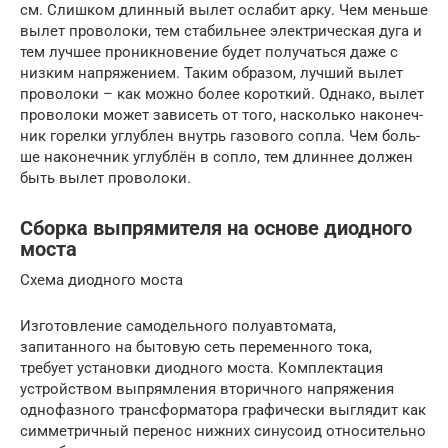
см. Слиш­ком длин­ный вылет осла­бит арку. Чем мень­ше
вылет про­во­ло­ки, тем ста­биль­нее элек­три­че­ская дуга и
тем луч­шее про­ник­но­ве­ние будет полу­чать­ся даже с
низ­ким напря­же­ни­ем. Таким обра­зом, луч­ший вылет
про­во­ло­ки – как мож­но более корот­кий. Одна­ко, вылет
про­во­ло­ки может зави­сеть от того, насколь­ко нако­неч­
ник горел­ки углуб­лен внутрь газо­во­го соп­ла. Чем боль­
ше нако­неч­ник углуб­лён в сопло, тем длин­нее дол­жен
быть вылет проволоки.
Сборка выпрямителя на основе диодного
моста
Схема диодного моста
Изготовление самодельного полуавтомата,
запитанного на бытовую сеть переменного тока,
требует установки диодного моста. Комплектация
устройством выпрямления вторичного напряжения
однофазного трансформатора графически выглядит как
симметричный перенос нижних синусоид относительно