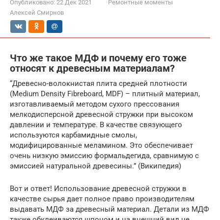
Опубликовано:
22 Дек 2021
Ремонтные моменты
Алексей Смирнов
Что же такое МДФ и почему его тоже
относят к древесным материалам?
“Древесно-волокнистая плита средней плотности
(Medium Density Fibreboard, MDF) – плитный материал,
изготавливаемый методом сухого прессования
мелкодисперсной древесной стружки при высоком
давлении и температуре. В качестве связующего
используются карбамидные смолы,
модифицированные меламином. Это обеспечивает
очень низкую эмиссию формальдегида, сравнимую с
эмиссией натуральной древесины.” (Википедия)
Вот и ответ! Использование древесной стружки в
качестве сырья дает полное право производителям
выдавать МДФ за древесный материал. Детали из МДФ
также обклеиваются шпоном и на внешний вид не