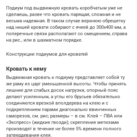
Подиум под выдвижную кровать коробчатым уже не
сделаешь, разве что кровать парящая, сложная и не
весьма надежная. В таком случае верхнюю обрешетку
над нишей кровати собирают с ячеей до 300х400 мм, а
поперечные связи располагают со смещением, справа
на рис., или в шахматном порядке.
Конструкции подиумов для кроватей
Кровать к нему
Выдвижная кровать к подиуму представляет собой ту
же раму из царг уменьшенной высоты. Чтобы принять
лишние для слабых досок нагрузки, опорный пояс
делают усиленным, а углы его брусьев обязательно
соединяются врезкой вполдерева на клею и с
подкреплением парами диагонально ввинченных
саморезов, см. рис; размеры – в см. Клей – ПВА или
«Экспресс» (жидкие гвозди); скрепление метизами
производят в течение не более 5% времени полного
затвердевания клея.