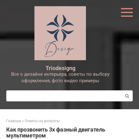
Перейти
к
контенту
Triodesigng
Все о дизайне интерьера, советы по выбору
оформления, фото видео примеры
Поиск:
Главная
»
Ответы на вопросы
Как прозвонить 3х фазный двигатель
мультиметром