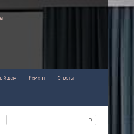
ры
ный дом
Ремонт
Ответы
Поиск: