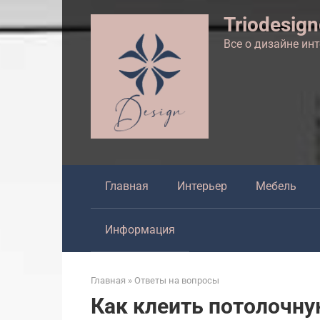
Перейти
Triodesig
к
контенту
Все о дизайне ин
Главная
Интерьер
Мебель
Информация
Главная
»
Ответы на вопросы
Как клеить потолочну