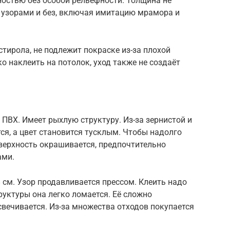
ностью без особой рельефности. Толщина не
с узорами и без, включая имитацию мрамора и
стирола, не подлежит покраске из-за плохой
ко наклеить на потолок, уход также не создаёт
ПВХ. Имеет рыхлую структуру. Из-за зернистой и
ся, а цвет становится тусклым. Чтобы надолго
верхность окрашивается, предпочтительно
ами.
8 см. Узор продавливается прессом. Клеить надо
руктуры она легко ломается. Её сложно
свечивается. Из-за множества отходов покупается