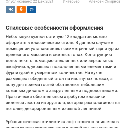
Опубликовано:
22 Дек 2021
Интерьер
Алексей Смирнов
Стилевые особенности оформления
Небольшую кухню-гостиную 12 квадратов можно
оформить в классическом стиле. В данном случае в
помещении устанавливают симметричный гарнитур из
древесного массива в светлых тонах. Конструкцию
дополняют с помощью стеклянных или зеркальных
шкафчиков, украшают позолоченными элементами и
фурнитурой в умеренном количестве. На кухне
размещают обеденный стол на изогнутых ножках, а
зону для приема гостей обставляют небольшим
кожаным диваном с закругленными подлокотниками.
Практически обязательным атрибутом классики
является люстра из хрусталя, которая располагается на
потолке, декорированным изящной лепниной.
Урбанистическая стилистика лофт отлично впишется в
современную кухонную зону и подойдет для создания