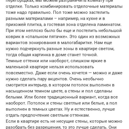
перегородках, мы можем разграничить комнату при
отделке. Только комбинировать отделочные материалы
тоже надо правильно. Пол тоже можно застелить
разными материалами – например, на кухне и в
прихожей плитка, а гостевая зона отделена ламинатом.
При этом неплохо было бы еще и постелить небольшой
коврик в «спальном пятачке». Это один из возможных
вариантов зонирования в малогабаритке. Нам еще
нужно подчеркнуть разные зоны в квартире светом,
тогда общая картинка в доме станет точной.
Темные оттенки или наоборот, слишком яркие в
маленькой квартире нельзя использовать
повсеместно. Даже если очень хочется — можно и даже
нужно сделать пару акцентов. Очень необычно
смотрится интерьер, в котором потолок выполнен в
насыщенном темном цвете, а стены и пол сделаны
белыми. Или более традиционный вариант, когда все
наоборот. Потолок и стены светлые или белые, а пол
выполнен в темных цветах. Ну и естественно, лучше
отдать предпочтение светлым оттенкам.
Если в квартире есть не несущие стены, которые можно
разобрать без разрешения, то это лучше сделать. Они