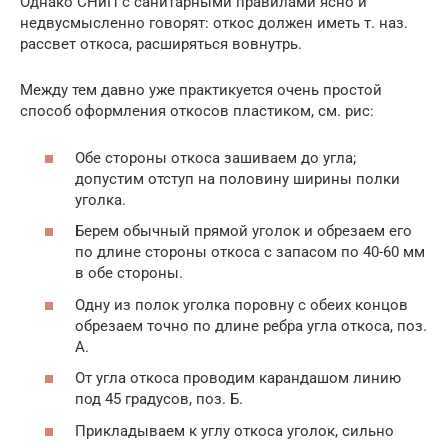
Однако СНиП с санитарными правилами ясно и
недвусмысленно говорят: откос должен иметь т. наз.
рассвет откоса, расширяться вовнутрь.
Между тем давно уже практикуется очень простой
способ оформления откосов пластиком, см. рис:
Обе стороны откоса зашиваем до угла;
допустим отступ на половину ширины полки
уголка.
Берем обычный прямой уголок и обрезаем его
по длине стороны откоса с запасом по 40-60 мм
в обе стороны.
Одну из полок уголка поровну с обеих концов
обрезаем точно по длине ребра угла откоса, поз.
А.
От угла откоса проводим карандашом линию
под 45 градусов, поз. Б.
Прикладываем к углу откоса уголок, сильно