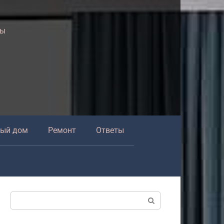
ры
ный дом
Ремонт
Ответы
Поиск: