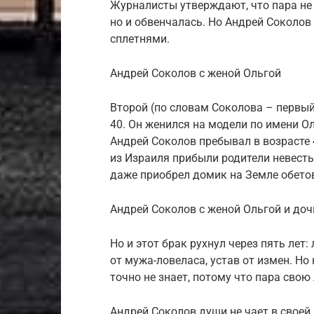
Журналисты утверждают, что пара не
но и обвенчалась. Но Андрей Соколов 
сплетнями.
Андрей Соколов с женой Ольгой
Второй (по словам Соколова – первый
40. Он женился на модели по имени О
Андрей Соколов пребывал в возрасте 4
из Израиля прибыли родители невест
даже приобрел домик на Земле обето
Андрей Соколов с женой Ольгой и до
Но и этот брак рухнул через пять лет:
от мужа-ловеласа, устав от измен. Н
точно не знает, потому что пара сво
Андрей Соколов души не чает в своей 