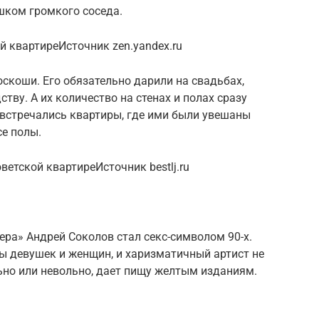
шком громкого соседа.
ой квартиреИсточник zen.yandex.ru
оскоши. Его обязательно дарили на свадьбах,
тву. А их количество на стенах и полах сразу
й встречались квартиры, где ими были увешаны
се полы.
оветской квартиреИсточник bestlj.ru
ра» Андрей Соколов стал секс-символом 90-х.
ы девушек и женщин, и харизматичный артист не
ьно или невольно, дает пищу желтым изданиям.