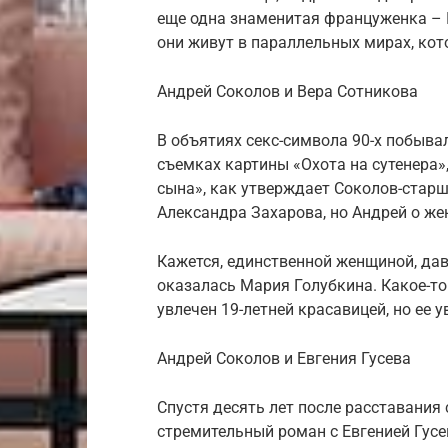
еще одна знаменитая француженка – П
они живут в параллельных мирах, кот
Андрей Соколов и Вера Сотникова
В объятиях секс-символа 90-х побыва
съемках картины «Охота на сутенера»
сына», как утверждает Соколов-старш
Александра Захарова, но Андрей о же
Кажется, единственной женщиной, дав
оказалась Мария Голубкина. Какое-то
увлечен 19-летней красавицей, но ее 
Андрей Соколов и Евгения Гусева
Спустя десять лет после расставания
стремительный роман с Евгенией Гусе