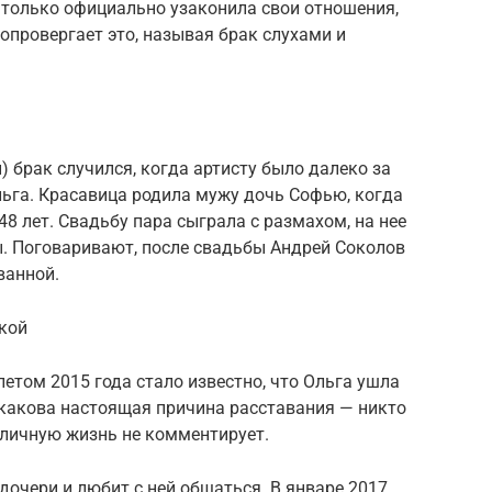
 только официально узаконила свои отношения,
опровергает это, называя брак слухами и
) брак случился, когда артисту было далеко за
льга. Красавица родила мужу дочь Софью, когда
8 лет. Свадьбу пара сыграла с размахом, на нее
ы. Поговаривают, после свадьбы Андрей Соколов
ванной.
чкой
 летом 2015 года стало известно, что Ольга ушла
о какова настоящая причина расставания — никто
ю личную жизнь не комментирует.
дочери и любит с ней общаться. В январе 2017