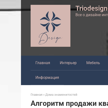
Перейти
Triodesig
к
контенту
Все о дизайне ин
Главная
Интерьер
Мебель
Информация
Главная
»
Дома знаменитостей
Алгоритм продажи ква