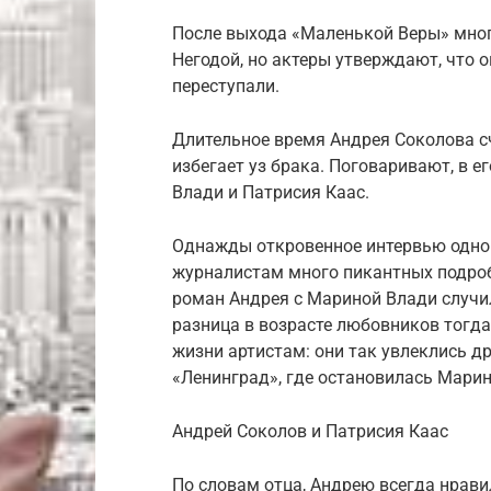
После выхода «Маленькой Веры» мног
Негодой, но актеры утверждают, что о
переступали.
Длительное время Андрея Соколова с
избегает уз брака. Поговаривают, в 
Влади и Патрисия Каас.
Однажды откровенное интервью одном
журналистам много пикантных подробн
роман Андрея с Мариной Влади случил
разница в возрасте любовников тогда 
жизни артистам: они так увлеклись др
«Ленинград», где остановилась Марин
Андрей Соколов и Патрисия Каас
По словам отца, Андрею всегда нрав