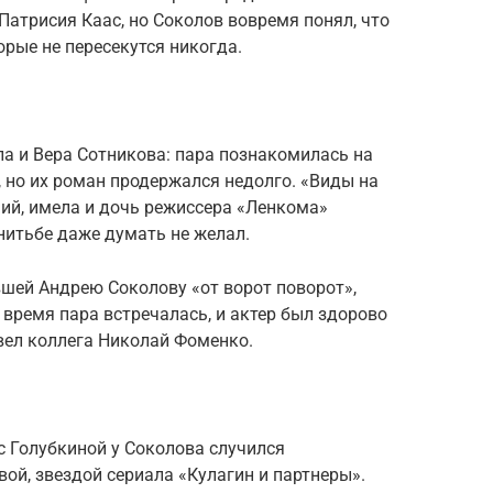
атрисия Каас, но Соколов вовремя понял, что
орые не пересекутся никогда.
ла и Вера Сотникова: пара познакомилась на
, но их роман продержался недолго. «Виды на
ий, имела и дочь режиссера «Ленкома»
нитьбе даже думать не желал.
шей Андрею Соколову «от ворот поворот»,
 время пара встречалась, и актер был здорово
увел коллега Николай Фоменко.
 с Голубкиной у Соколова случился
вой, звездой сериала «Кулагин и партнеры».