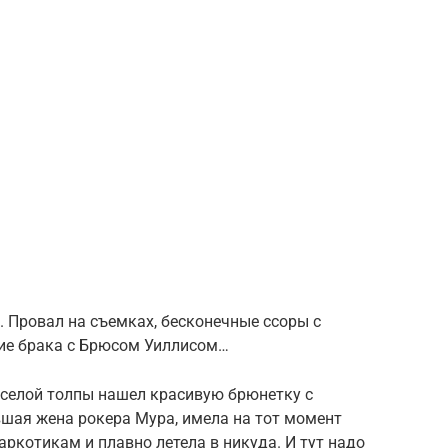
. Провал на съемках, бесконечные ссоры с
ие брака с Брюсом Уиллисом…
веселой толпы нашел красивую брюнетку с
вшая жена рокера Мура, имела на тот момент
аркотикам и плавно летела в никуда. И тут надо