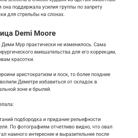
тя она поддержала усилия группы по запрету
ки для стрельбы на слонах.
ица Demi Moore
цо Деми Мур практически не изменилось. Сама
ирургического вмешательства для его коррекции,
овам красотки.
ероини аристократизм и лоск, то более поздние
волили Деметре избавиться от складок в
альной зоне и брылей.
елала:
ртаний подбородка и придание рельефности
ля. По фотографиям отчетливо видно, что овал
тал намного интереснее и выразительнее после