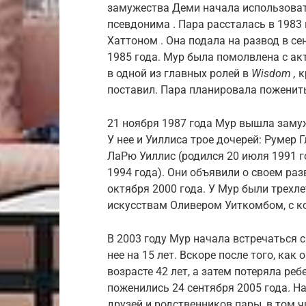
замужества Деми начала использоват
псевдонима . Пара рассталась в 1983 
Хаттоном . Она подала на развод в се
1985 года. Мур была помолвлена ​​с а
в одной из главных ролей в
Wisdom ,
к
поставил. Пара планировала поженить
21 ноября 1987 года Мур вышла замуж
У нее и Уиллиса трое дочерей: Румер Г
ЛаРю Уиллис (родился 20 июля 1991 г
1994 года). Они объявили о своем раз
октября 2000 года. У Мур были трехл
искусствам Оливером Уиткомбом, с ко
В 2003 году Мур начала встречаться
нее на 15 лет. Вскоре после того, как
возрасте 42 лет, а затем потеряла ре
поженились 24 сентября 2005 года. Н
друзей и родственников пары, в том чи