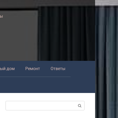
ры
ный дом
Ремонт
Ответы
Поиск: