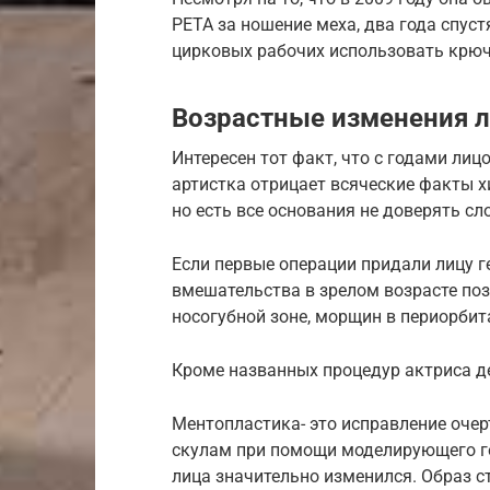
PETA за ношение меха, два года спус
цирковых рабочих использовать крюч
Возрастные изменения л
Интересен тот факт, что с годами ли
артистка отрицает всяческие факты х
но есть все основания не доверять сл
Если первые операции придали лицу г
вмешательства в зрелом возрасте поз
носогубной зоне, морщин в периорбит
Кроме названных процедур актриса д
Ментопластика- это исправление оче
скулам при помощи моделирующего ге
лица значительно изменился. Образ с