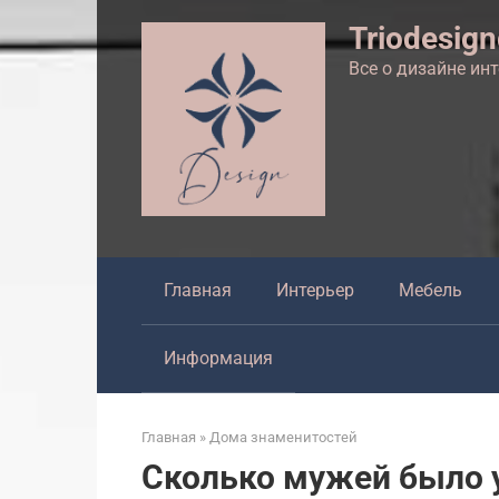
Перейти
Triodesig
к
контенту
Все о дизайне ин
Главная
Интерьер
Мебель
Информация
Главная
»
Дома знаменитостей
Сколько мужей было у