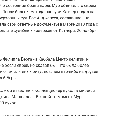
 о состоянии брака пары, Мур объявила о своем
. После более чем года разлуки Катчер подал на
 Верховный суд Лос-Анджелеса, сославшись на
ла свои ответные документы в марте 2013 года с
оплате судебных издержек от Катчера. 26 ноября
ь Филиппа Берга «s Каббала Центр религии, и
не росли евреи, но сказал бы , что была более
ю тех или иных ритуалов, чем кто-либо из друзей
ией Берга.
самый известный коллекционер кукол в мире», и
жина Маршалла . В какой-то момент Мур
00 кукол.
была внесена в список худших из одетых животных