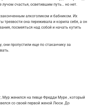
е лучом счастья, осветившим путь… но нет.
 законченным алкоголиком и бабником. Их
ты трезвости она переживала и корила себя, а он
вания, посмеяться над собой и начать кутить
у, они пропустили еще по стаканчику за
вать.
ет, Мур женился на певце Фредди Муре , который
звелся со своей первой женой Люси. До