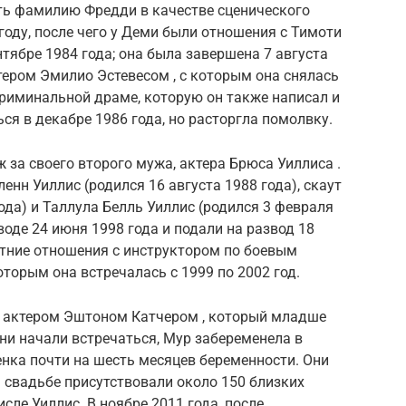
ь фамилию Фредди в качестве сценического
году, после чего у Деми были отношения с Тимоти
нтябре 1984 года; она была завершена 7 августа
ктером Эмилио Эстевесом , с которым она снялась
риминальной драме, которую он также написал и
ся в декабре 1986 года, но расторгла помолвку.
 за своего второго мужа, актера Брюса Уиллиса .
ленн Уиллис (родился 16 августа 1988 года), скаут
ода) и Таллула Белль Уиллис (родился 3 февраля
воде 24 июня 1998 года и подали на развод 18
етние отношения с инструктором по боевым
торым она встречалась с 1999 по 2002 год.
 с актером Эштоном Катчером , который младше
 они начали встречаться, Мур забеременела в
бенка почти на шесть месяцев беременности. Они
а свадьбе присутствовали около 150 близких
сле Уиллис. В ноябре 2011 года, после