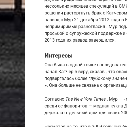
нескольких месяцев спекуляций в СМИ
решении расторгнуть брак с Катчером
развод с Мур 21 декабря 2012 года в
непримиримые разногласия . Мур пода
просьбой о супружеской поддержке и 
2013 года их развод завершился.
Интересы
Она была в одной точке последовател
начал Катчер в веру, сказав , что она«
подвергалась более глубокому значени
». Она больше не связана с организац
Согласно
The New York Times
, Мур — «
среди ее фаворитов —
модная кукла
Д
держала отдельный дом для своих 20
Несмотря на то, что в 2009 году она 