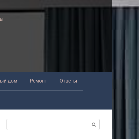
ры
ный дом
Ремонт
Ответы
Поиск: