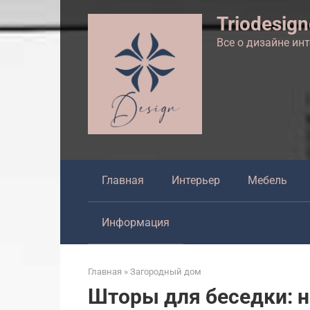
Перейти
Triodesig
к
контенту
Все о дизайне ин
Главная
Интерьер
Мебель
Информация
Главная
»
Загородный дом
Шторы для беседки: 