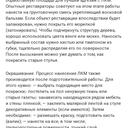
обработанную площадь для лучшей адгезии с ЛКМ.
Опытные реставраторы советуют на этом этапе работы
нанести на грунтовочную смесь укрепляющий восковой
бальзам. Если объект реставрации впоследствии будет
залакирован, нужно покрыть его морилкой
(затонировать). Чтобы подчеркнуть структуру дерева,
хорошо использовать цвета венге или мокко. Наносить
выбранный состав нужно кистью или тампоном из
губки, тщательно распределяя его по поверхности.
После высыхания можно уже думать о том, как
покрасить старые стулья.
Окрашивание. Процесс нанесения ЛКМ также
производится после подготовительной работы. Для
этого нужно: — выбрать подходящее место для
покраски;- постелить на пол ненужную ткань или
старые газеты;- занавесить находящуюся рядом мебель
и стены пленкой; — заклеить малярной лентой на стуле
декоративные элементы (если имеются). Затем
необходимо: — размешать краску, подготовить кисть
(валик); — нанести на все, в том числе,
труднодоступные поверхности, тонкий слой