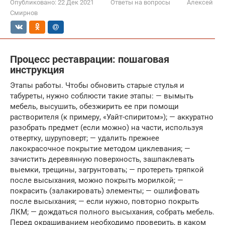
Опубликовано:
22 Дек 2021
Ответы на вопросы
Алексей
Смирнов
Процесс реставрации: пошаговая
инструкция
Этапы работы. Чтобы обновить старые стулья и
табуреты, нужно соблюсти такие этапы: — вымыть
мебель, высушить, обезжирить ее при помощи
растворителя (к примеру, «Уайт-спиритом»); — аккуратно
разобрать предмет (если можно) на части, используя
отвертку, шуруповерт; — удалить прежнее
лакокрасочное покрытие методом циклевания; —
зачистить деревянную поверхность, зашпаклевать
выемки, трещины, загрунтовать; — протереть тряпкой
после высыхания, можно покрыть морилкой; —
покрасить (залакировать) элементы; — ошлифовать
после высыхания; — если нужно, повторно покрыть
ЛКМ; — дождаться полного высыхания, собрать мебель.
Перед окрашиванием необходимо проверить, в каком