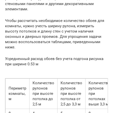
стеновыми панелями и другими декоративными
элементами.
Чтобы рассчитать необходимое количество обоев для
комнаты, нужно учесть ширину рулона, измерить
высоту потолков и длину стен с учетом наличия
оконных и дверных проемов. Для упрощения задачи
можно воспользоваться таблицами, приведенными
ниже.
Усредненный расход обоев без учета подгона рисунка
при ширине 0.53 м
Количество
Количество
Количество
Периметр
рулонов
рулонов
рулонов
комнаты,
при высоте
при высоте
при
м
потолка до
потолка от
потолках
2,5 м
2,5 до 3,3 м
выше 3,3 м