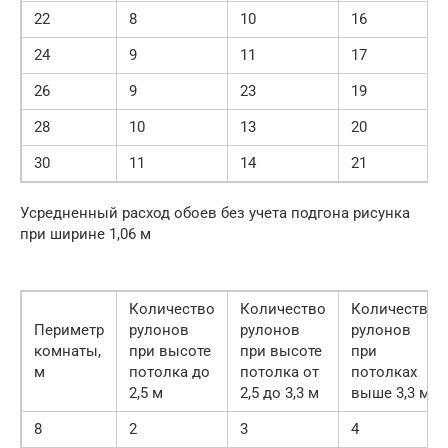
22
8
10
16
24
9
11
17
26
9
23
19
28
10
13
20
30
11
14
21
Усредненный расход обоев без учета подгона рисунка
при ширине 1,06 м
Количество
Количество
Количество
Периметр
рулонов
рулонов
рулонов
комнаты,
при высоте
при высоте
при
м
потолка до
потолка от
потолках
2,5 м
2,5 до 3,3 м
выше 3,3 м
8
2
3
4