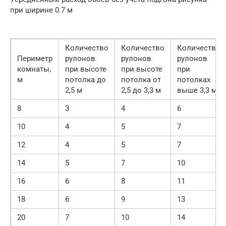
при ширине 0.7 м
Количество
Количество
Количество
Периметр
рулонов
рулонов
рулонов
комнаты,
при высоте
при высоте
при
м
потолка до
потолка от
потолках
2,5 м
2,5 до 3,3 м
выше 3,3 м
8
3
4
6
10
4
5
7
12
4
5
7
14
5
7
10
16
6
8
11
18
6
9
13
20
7
10
14