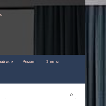
ры
ный дом
Ремонт
Ответы
Поиск: