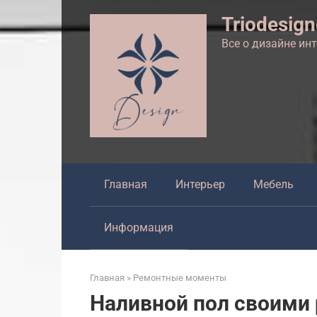
Перейти
Triodesig
к
контенту
Все о дизайне ин
Главная
Интерьер
Мебель
Информация
Главная
»
Ремонтные моменты
Наливной пол своими