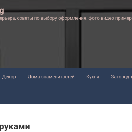
ng
терьера, советы по выбору оформления, фото видео приме
Декор
Дома знаменитостей
Кухня
Загород
 руками