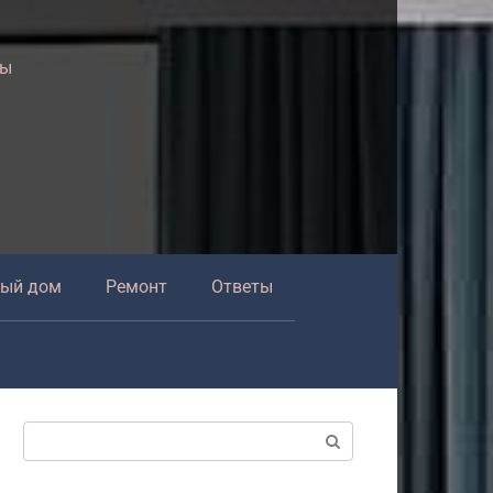
ры
ный дом
Ремонт
Ответы
Поиск: