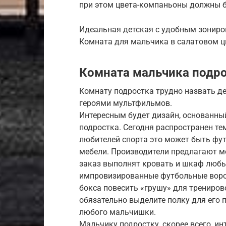
при этом цвета-компаньоны должны 
Идеальная детская с удобным зонир
Комната для мальчика в салатовом ц
Комната мальчика подрос
Комнату подростка трудно назвать дет
героями мультфильмов.
Интересным будет дизайн, основанный
подростка. Сегодня распространен т
любителей спорта это может быть фут
мебели. Производители предлагают м
заказ выполнят кровать и шкаф любы
импровизированные футбольные воро
бокса повесить «грушу» для тренирово
обязательно выделите полку для его 
любого мальчишки.
Мальчику подростку, скорее всего, и