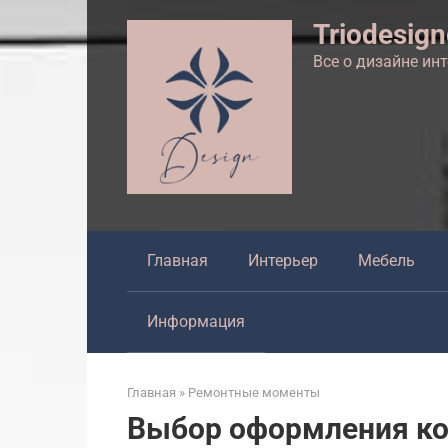
Перейти
Triodesig
к
контенту
Все о дизайне ин
Главная
Интерьер
Мебель
Информация
Главная
»
Ремонтные моменты
Выбор оформления ко