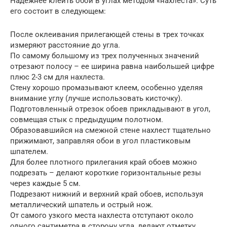
Надежнее клеить обои в углах методом «нахлеста». Суть
его состоит в следующем:
После оклеивания прилегающей стены в трех точках
измеряют расстояние до угла.
По самому большому из трех полученных значений
отрезают полосу – ее ширина равна наибольшей цифре
плюс 2-3 см для нахлеста.
Стену хорошо промазывают клеем, особенно уделяя
внимание углу (лучше использовать кисточку).
Подготовленный отрезок обоев прикладывают в угол,
совмещая стык с предыдущим полотном.
Образовавшийся на смежной стене нахлест тщательно
прижимают, заправляя обои в угол пластиковым
шпателем.
Для более плотного прилегания край обоев можно
подрезать – делают короткие горизонтальные резы
через каждые 5 см.
Подрезают нижний и верхний край обоев, используя
металлический шпатель и острый нож.
От самого узкого места нахлеста отступают около
одного сантиметра в сторону угла, делают отметку.